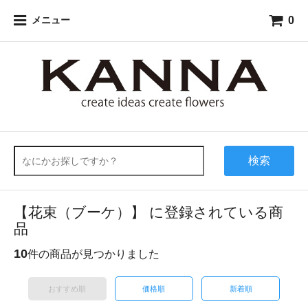
0
メニュー
検索
【花束（ブーケ）】 に登録されている商
品
10
件の商品が見つかりました
おすすめ順
価格順
新着順